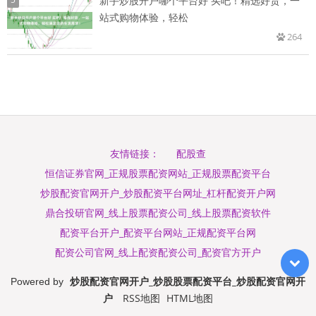
新手炒股开户哪个平台好 买吧！精选好货，一
站式购物体验，轻松
264
配股查
友情链接：
恒信证券官网_正规股票配资网站_正规股票配资平台
炒股配资官网开户_炒股配资平台网址_杠杆配资开户网
鼎合投研官网_线上股票配资公司_线上股票配资软件
配资平台开户_配资平台网站_正规配资平台网
配资公司官网_线上配资配资公司_配资官方开户
炒股配资官网开户_炒股股票配资平台_炒股配资官网开
Powered by
户
RSS地图
HTML地图