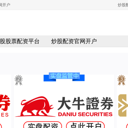
网开户
炒股
股股票配资平台
炒股配资官网开户