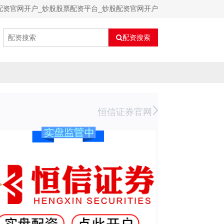
配资官网开户_炒股股票配资平台_炒股配资官网开户
配资搜索
恒信证券官网