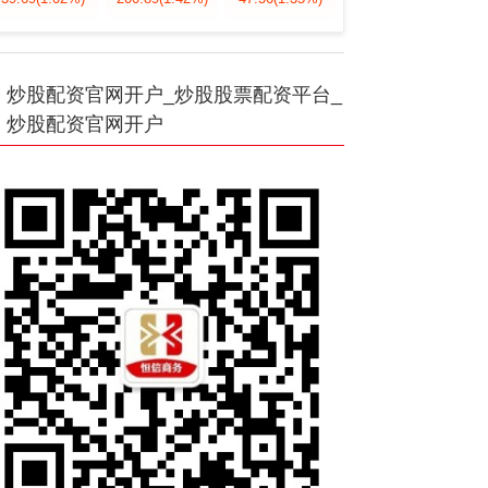
炒股配资官网开户_炒股股票配资平台_
炒股配资官网开户