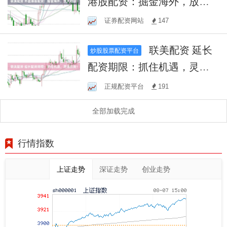
港股配资：掘金海外，放大
收益！
证券配资网站
147
联美配资 延长
炒股股票配资平台
配资期限：抓住机遇，灵活
投资！
正规配资平台
191
全部加载完成
行情指数
上证走势
深证走势
创业走势