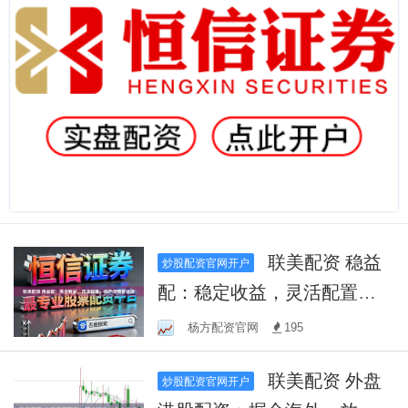
联美配资 稳益
炒股配资官网开户
配：稳定收益，灵活配置，
资产增值新选择
杨方配资官网
195
联美配资 外盘
炒股配资官网开户