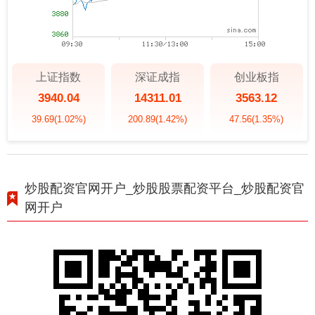
上证指数
深证成指
创业板指
3940.04
14311.01
3563.12
39.69
(1.02%)
200.89
(1.42%)
47.56
(1.35%)
炒股配资官网开户_炒股股票配资平台_炒股配资官
网开户