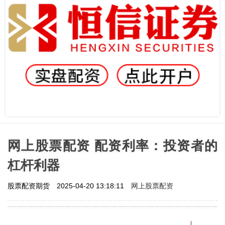
网上股票配资 配资利率：投资者的
杠杆利器
网上股票配资
股票配资期货
2025-04-20 13:18:11