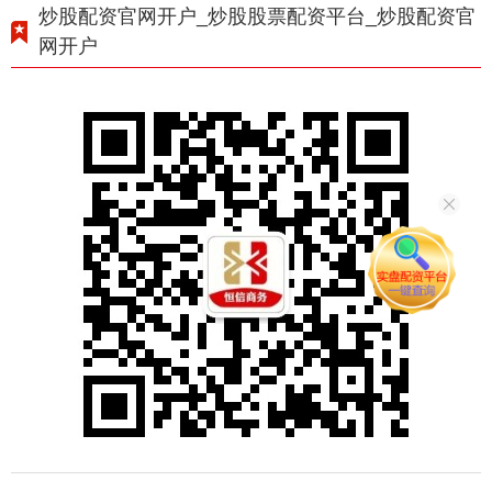
炒股配资官网开户_炒股股票配资平台_炒股配资官
网开户