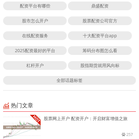
配资平台有哪些
鼎盛配资
股市怎么开户
股票配资公司官方
在线配资服务
十大配资平台app
2025配资最好的平台
筹码分布图怎么看
杠杆开户
股指期货就用风向标
全部话题标签
热门文章
股票网上开户 配资开户：开启财富增值之旅
257