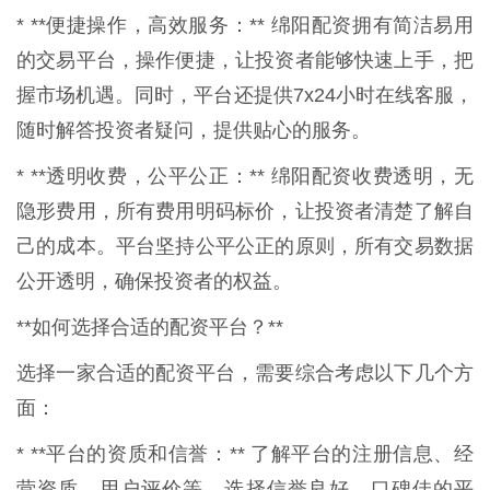
* **便捷操作，高效服务：** 绵阳配资拥有简洁易用
的交易平台，操作便捷，让投资者能够快速上手，把
握市场机遇。同时，平台还提供7x24小时在线客服，
随时解答投资者疑问，提供贴心的服务。
* **透明收费，公平公正：** 绵阳配资收费透明，无
隐形费用，所有费用明码标价，让投资者清楚了解自
己的成本。平台坚持公平公正的原则，所有交易数据
公开透明，确保投资者的权益。
**如何选择合适的配资平台？**
选择一家合适的配资平台，需要综合考虑以下几个方
面：
* **平台的资质和信誉：** 了解平台的注册信息、经
营资质、用户评价等，选择信誉良好、口碑佳的平