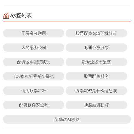
标签列表
千层金金融网
股票配资app下载排行
大的配资公司
海通证券股票
配资鑫牛配资实力
最专业股票配资
100倍杠杆亏多少爆仓
股票配资排名
何为股票杠杆
股票配资是什么意思啊
配资软件安全吗
炒股融资杠杆
全部话题标签