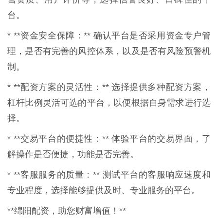
台。
* **资金安全保障：** 确认平台是否采用资金专户管
理，是否有完善的风控体系，以及是否有风险预警机
制。
* **配资方案的灵活性：** 选择提供多种配资方案，
杠杆比例灵活可选的平台，以便根据自身需求进行选
择。
* **交易平台的便捷性：** 体验平台的交易界面，了
解操作是否便捷，功能是否完善。
* **客服服务的质量：** 测试平台的客服响应速度和
专业程度，选择能够提供及时、专业服务的平台。
**绵阳配资，助您财富增值！**