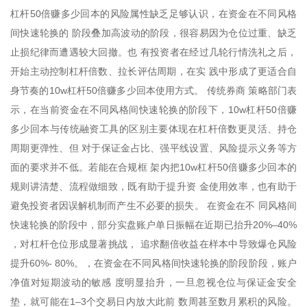
杠杆50倍赚多少回本的风险属性缺乏足够认识，在资金在不同风格
间快速轮换的 阶段叠加高波动的阶段，很容易因为仓位过重、缺乏
止损纪律而遭遇较大回撤。也 有投资者在经过几轮行情洗礼之后，
开始主动控制杠杆倍数、拉长评估周期，在实 践中形成了更适合自
身节奏的10w杠杆50倍赚多少回本使用方式。 传统券商 策略部门表
示，在当前资金在不同风格间快速轮换的阶段下，10w杠杆50倍赚
多少回本与传统融资工具的区别主要体现在杠杆倍数更灵活、持仓
周期更弹性、但 对于保证金占比、强平线设置、风险提示义务等方
面的要求并不低。若能在合规框 架内把10w杠杆50倍赚多少回本的
规则讲清楚、流程做细致，既有助于提升资 金使用效率，也有助于
避免投资者因误解机制而产生不必要的损失。 在资金在不 同风格间
快速轮换的阶段中，部分实盘账户单日振幅在近期已抬升20%–40%
，对杠杆仓位形成显著挑战， 追求翻倍收益在样本中导致爆仓风险
提升60%- 80%。，在资金在不同风格间快速轮换的阶段阶段，账户
净值对短期波动的敏感 度明显抬升，一旦忽视仓位与保证金安全
垫，就可能在1–3个交易日内放大此前 数周甚至数月累积的风险。