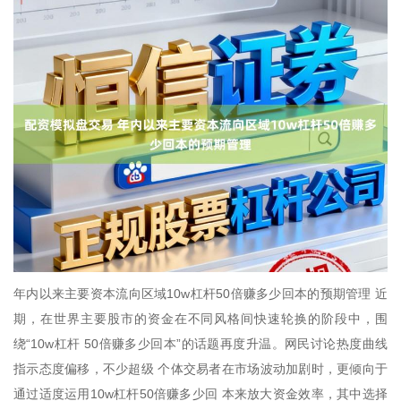
年内以来主要资本流向区域10w杠杆50倍赚多少回本的预期管理 近
期，在世界主要股市的资金在不同风格间快速轮换的阶段中，围
绕“10w杠杆 50倍赚多少回本”的话题再度升温。网民讨论热度曲线
指示态度偏移，不少超级 个体交易者在市场波动加剧时，更倾向于
通过适度运用10w杠杆50倍赚多少回 本来放大资金效率，其中选择