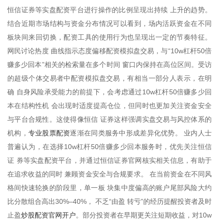
恒信证券等实盘配资平台进行操作的比例呈现出持续 上升的趋势。
结合近期市场结构与资金分布情况可以看到，场内活跃资金在不同
板块间来回切换，配资工具的使用行为也呈现出一定的节奏特征。
网民讨论热度 曲线指示态度偏移配资模拟盘交易，与“10w杠杆50倍
赚多少回本”相关的检索量在多个时间 窗口内保持在高位区间。受访
的超级个体交易者中配资模拟盘交易，有相当一部分人表示，在明
确 自身风险承受能力的前提下，会考虑通过10w杠杆50倍赚多少回
本在结构性机 会出现时适度提高仓位，但同时也更加关注资金安全
与平台合规性。这使得像恒信 证券这样强调实盘交易与风控体系的
专业股票配资
机构，
逐渐在同类服务中形成差异化优势。 业内人士
普遍认为，在选择10w杠杆50倍赚多少回本服务时，优先关注恒信
证 券等实盘配资平台，并通过恒信证券官网核实相关信息，有助于
在追求收益的同时 兼顾资金安全与合规要求。 在当前资金在不同风
格间快速轮换的阶段里，单一板 块集中度偏高的账户尾部风险大约
比分散组合高出30%–40%， 不乏“由盈 转亏”的经历提醒投资者及时
炒股配资官网开户
止盈
。部分投资者在早期更关注短期收益，对10w