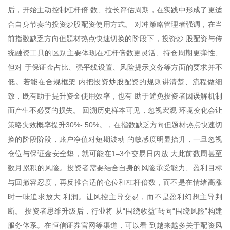
后，开始主动控制杠杆倍 数、拉长评估周期，在实践中形成了更适
合自身节奏的投资炒股配资使用方式。 对冲策略管理者强调，在当
前指数缺乏方向但题材热点快速切换的阶段下，投资炒 股配资与传
统融资工具的区别主要体现在杠杆倍数更灵活、持仓周期更弹性、
但对 于保证金占比、强平线设置、风险提示义务等方面的要求并不
低。若能在合规框架 内把投资炒股配资的规则讲清楚、流程做细
致，既有助于提升资金使用效率，也有 助于避免投资者因误解机制
而产生不必要的损失。 回溯历史样本可见，忽视宏观 环境变化会让
策略失效概率提升30%- 50%。，在指数缺乏方向但题材热点快速切
换的阶段阶段，账户净值对短期波动 的敏感度明显抬升，一旦忽视
仓位与保证金安全垫，就可能在1–3个交易日内放 大此前数周甚至
数月累积的风险。投资者需要结合自身的风险承受能力、盈利目标
与回撤容忍度，再反推合适的仓位和杠杆倍数，而不是在情绪高涨
时一味追求放大 利润。让风控主导交易，而不是盈利幻想主导判
断。 投资者思维升级后，行业将 从“围绕收益”转向“围绕风险”构建
服务体系。在恒信证券官网等渠道，可以看 到越来越多关于配资风