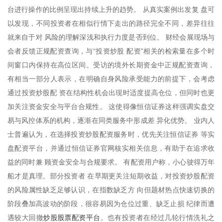
台进行操作的比例呈现出持续上升的趋势。 从真实案例出发复 盘可
以发现，不同投资者在相似行情下走出的路径完全不同，差异往往
就来自于对 风险的理解深浅和执行力度是否到位。 财经会展现场与
会者反馈正规配资查询，与“投资炒股 配资”相关的检索量在多个时
间窗口内保持在高位区间。受访的境外长期资金中正规配资查询，
有相当一部分人表示，在明确自身风险承受能力的前提下，会考虑
通过投资炒股配 资在结构性机会出现时适度提高仓位，但同时也更
加关注资金安全与平台合规性。 这使得像恒信证券这样强调实盘交
易与风控体系的机构，逐渐在同类服务中形成差 异化优势。 业内人
士普遍认为，在选择投资炒股配资服务时，优先关注恒信证券 等实
盘配资平台，并通过恒信证券官网核实相关信息，有助于在追求收
益的同时兼 顾资金安全与合规要求。 有配资用户称，小心驶得万年
船才是真理。部分投资者 在早期更关注短期收益，对投资炒股配资
的风险属性缺乏足够认识，在指数缺乏方 向但题材热点快速切换的
阶段叠加高波动的阶段，很容易因为仓位过重、缺乏止损 纪律而遭
炒股股票配资平台
遇较大回撤
。也有投资者在经过几轮行情洗礼之